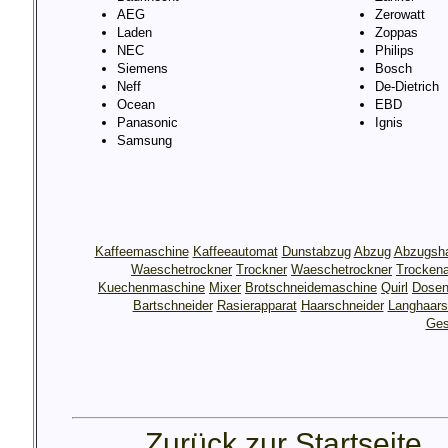
AEG
Zerowatt
Laden
Zoppas
NEC
Philips
Siemens
Bosch
Neff
De-Dietrich
Ocean
EBD
Panasonic
Ignis
Samsung
Kaffeemaschine
Kaffeeautomat
Dunstabzug
Abzug
Abzugsh
Waeschetrockner
Trockner
Waeschetrockner
Trocken
Kuechenmaschine
Mixer
Brotschneidemaschine
Quirl
Dosen
Bartschneider
Rasierapparat
Haarschneider
Langhaars
Ges
Zurück zur Startseite