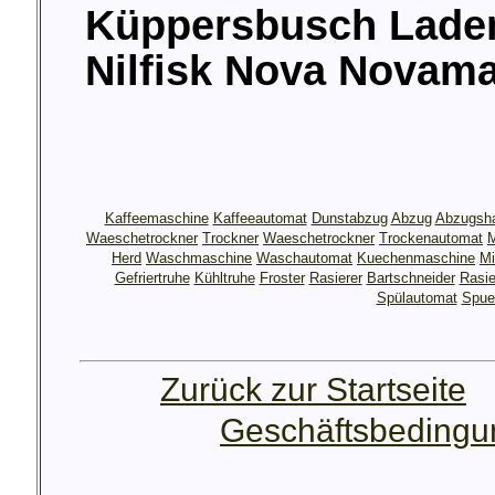
Küppersbusch Laden 
Nilfisk Nova Novama
Kaffeemaschine
Kaffeeautomat
Dunstabzug
Abzug
Abzugsh
Waeschetrockner
Trockner
Waeschetrockner
Trockenautomat
M
Herd
Waschmaschine
Waschautomat
Kuechenmaschine
Mi
Gefriertruhe
Kühltruhe
Froster
Rasierer
Bartschneider
Rasie
Spülautomat
Spue
Zurück zur Startseite
Geschäftsbeding