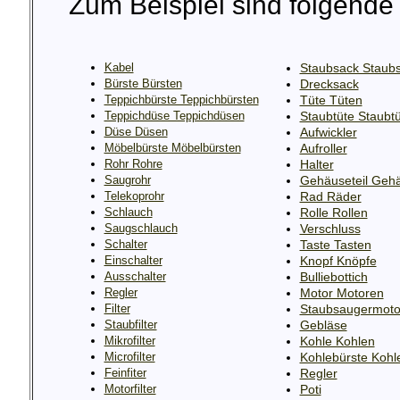
Zum Beispiel sind folgende 
Kabel
Staubsack Staub
Bürste Bürsten
Drecksack
Teppichbürste Teppichbürsten
Tüte Tüten
Teppichdüse Teppichdüsen
Staubtüte Staubt
Düse Düsen
Aufwickler
Möbelbürste Möbelbürsten
Aufroller
Rohr Rohre
Halter
Saugrohr
Gehäuseteil Gehä
Telekoprohr
Rad Räder
Schlauch
Rolle Rollen
Saugschlauch
Verschluss
Schalter
Taste Tasten
Einschalter
Knopf Knöpfe
Ausschalter
Bulliebottich
Regler
Motor Motoren
Filter
Staubsaugermoto
Staubfilter
Gebläse
Mikrofilter
Kohle Kohlen
Microfilter
Kohlebürste Kohl
Feinfiter
Regler
Motorfilter
Poti