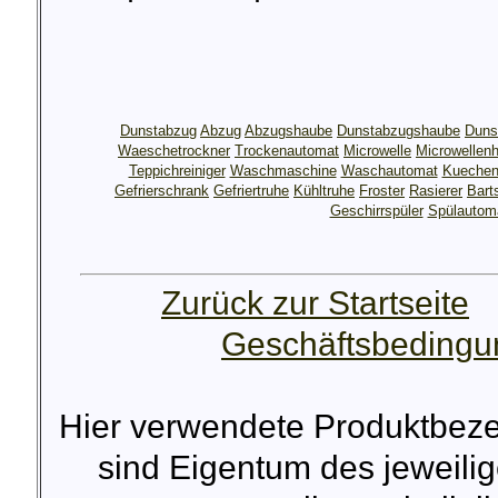
Dunstabzug
Abzug
Abzugshaube
Dunstabzugshaube
Duns
Waeschetrockner
Trockenautomat
Microwelle
Microwellen
Teppichreiniger
Waschmaschine
Waschautomat
Kuechen
Gefrierschrank
Gefriertruhe
Kühltruhe
Froster
Rasierer
Bart
Geschirrspüler
Spülautom
Zurück zur Startseite
Geschäftsbeding
Hier verwendete Produktbez
sind Eigentum des jeweilig