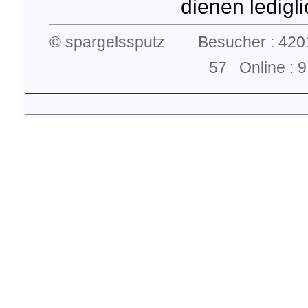
dienen lediglic
© spargelssputz Besucher : 4201
57 Online :