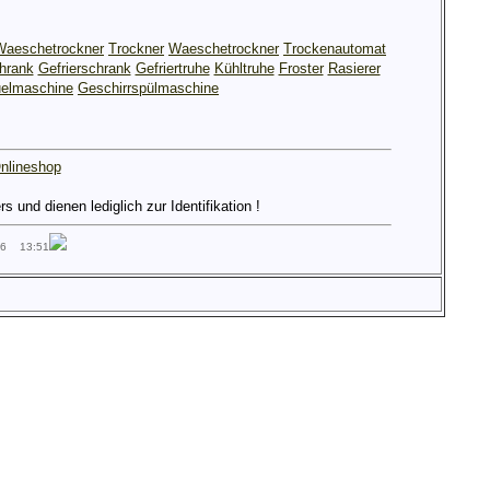
Waeschetrockner
Trockner
Waeschetrockner
Trockenautomat
hrank
Gefrierschrank
Gefriertruhe
Kühltruhe
Froster
Rasierer
elmaschine
Geschirrspülmaschine
nlineshop
und dienen lediglich zur Identifikation !
26 13:51