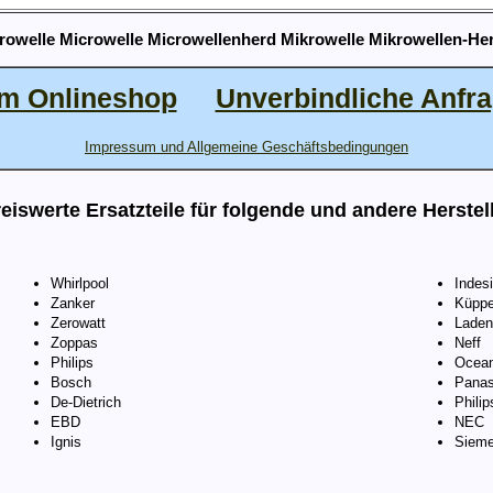
rowelle Microwelle Microwellenherd Mikrowelle Mikrowellen-He
m Onlineshop
Unverbindliche Anfr
Impressum und Allgemeine Geschäftsbedingungen
eiswerte Ersatzteile für folgende und andere Herstel
Whirlpool
Indesi
Zanker
Küppe
Zerowatt
Laden
Zoppas
Neff
Philips
Ocea
Bosch
Panas
De-Dietrich
Philip
EBD
NEC
Ignis
Siem