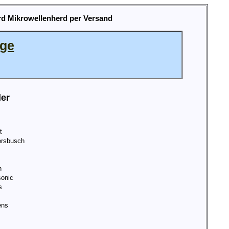
rd Mikrowellenherd per Versand
age
ler
t
rsbusch
n
onic
s
ens