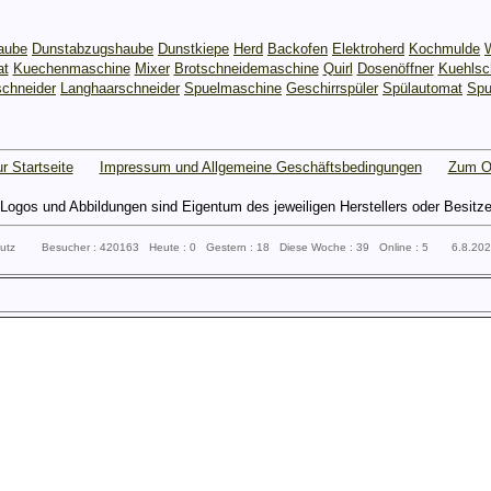
aube
Dunstabzugshaube
Dunstkiepe
Herd
Backofen
Elektroherd
Kochmulde
at
Kuechenmaschine
Mixer
Brotschneidemaschine
Quirl
Dosenöffner
Kuehlsc
chneider
Langhaarschneider
Spuelmaschine
Geschirrspüler
Spülautomat
Spu
r Startseite
Impressum und Allgemeine Geschäftsbedingungen
Zum O
gos und Abbildungen sind Eigentum des jeweiligen Herstellers oder Besitzers 
sputz Besucher : 420163 Heute : 0 Gestern : 18 Diese Woche : 39 Online : 5 6.8.20