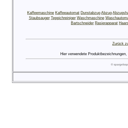
Kaffeemaschine
Kaffeeautomat
Dunstabzug
Abzug
Abzugsh
Staubsauger
Teppichreiniger
Waschmaschine
Waschautom
Bartschneider
Rasierapparat
Haars
Zurück zu
Hier verwendete Produktbezeichnungen, Lo
© spargels