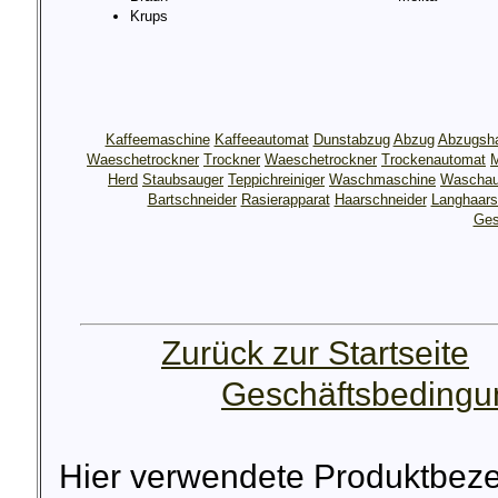
Krups
Kaffeemaschine
Kaffeeautomat
Dunstabzug
Abzug
Abzugsh
Waeschetrockner
Trockner
Waeschetrockner
Trockenautomat
M
Herd
Staubsauger
Teppichreiniger
Waschmaschine
Waschau
Bartschneider
Rasierapparat
Haarschneider
Langhaars
Ges
Zurück zur Startseite
Geschäftsbeding
Hier verwendete Produktbez